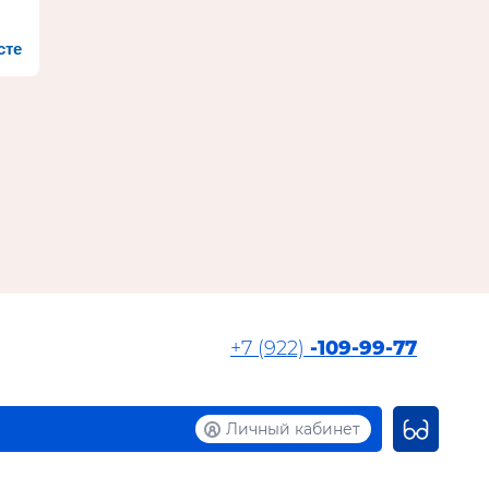
сте
+7 (922)
-109-99-77
Личный кабинет