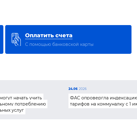
Оплатить счета
С помощью банковской карты
24.06
2026
могут начать учить
ФАС опровергла индексаци
ьному потреблению
тарифов на коммуналку с 1 и
ьных услуг