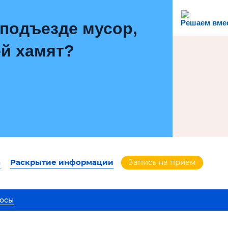
Решаем вме
 подъезде мусор,
й хамят?
а
Раскрытие информации
Запись на прием
осы