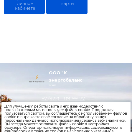
личном
карты
кабинете
OOO "K-
энергобаланс"
© 2026
+7 (922)
-109-99-77
Для улучшения работы сайта и его взаимодействия с
пользователями мы используем файлы cookie. Продолжая
пользоваться сайтом, вы соглашаетесь с использованием файлов
Оставить заявку
cookie и выражаете своё согласие на обработку ваших
персональных данных с использованием сервиса веб-аналитики.
Оплатить счета
Вы всегда можете отключить файлы cookie в настройках
браузера. Оператор использует информацию, содержащуюся в
файлах cookie в течение сроков и на условиях, указанных в
Политика конфиденциальности